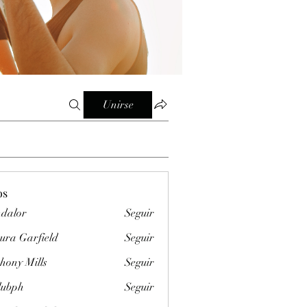
Unirse
os
dalor
Seguir
ura Garfield
Seguir
hony Mills
Seguir
clubph
Seguir