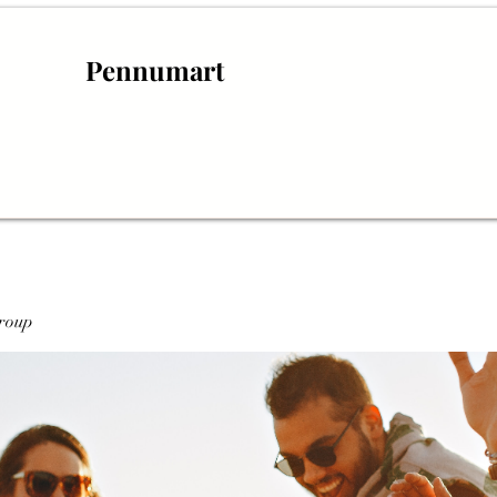
Pennumart
roup