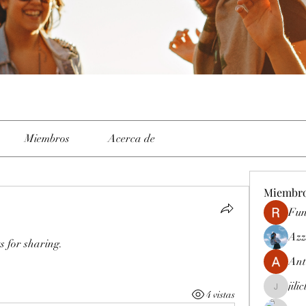
Miembros
Acerca de
Miembr
Fun
Azz
s for sharing.
Ant
jili
4 vistas
jiliclubph