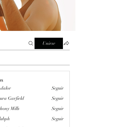
Unirse
os
dalor
Seguir
ura Garfield
Seguir
hony Mills
Seguir
clubph
Seguir