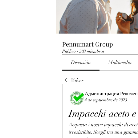
Pennumart Group
Público
·
303 miembros
Discusión
Multimedia
Volver
Администрация Рекомен
4 de septiembre de 2023
Impacchi aceto e
Acquista i nostri impacchi di ace
irresistibile. Scegli tra una gamm