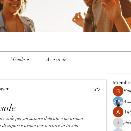
Miembros
Acerca de
Miembr
дует
Fun
Azz
 sale
Ant
to e sale per un sapore delicato e un aroma 
jili
a di sapori e aromi per portare in tavola 
jiliclubph