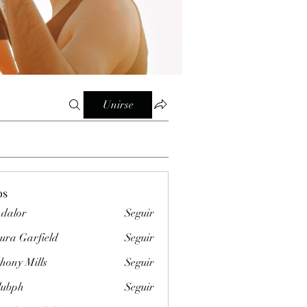
Unirse
os
dalor
Seguir
ura Garfield
Seguir
hony Mills
Seguir
clubph
Seguir