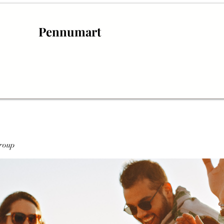
Pennumart
roup