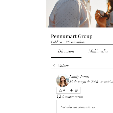
Pennumart Group
Público
·
303 miembros
Discusión
Multimedia
Volver
Emily Jones
25 de mayo de 2026
·
se unió 
0
0 comentarios
Escribir un comentario...