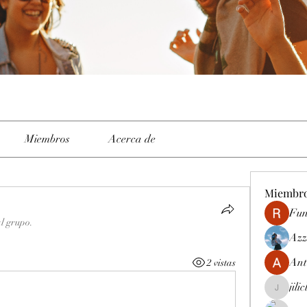
Miembros
Acerca de
Miembr
Fun
al grupo.
Azz
Ant
2 vistas
jili
jiliclubph