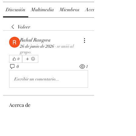
Discusión
Multimedia
Miembros
Acerca de
Volver
Rahul Rangwa
26 de junio de 2026
·
se unió al
grupo.
0
0
1
Escribir un comentario...
Acerca de
Welcome to the group! You can
connect with other members, ge
...
Leer más