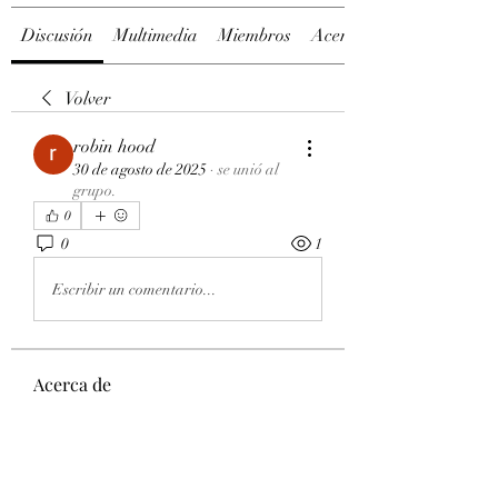
Discusión
Multimedia
Miembros
Acerca de
Volver
robin hood
30 de agosto de 2025
·
se unió al
grupo.
0
0
1
Escribir un comentario...
Acerca de
Welcome to the group! You can
connect with other members, ge
...
Leer más