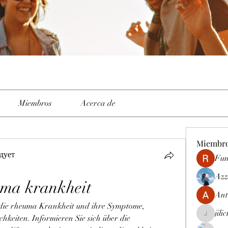
Miembros
Acerca de
Miembr
дует
Fun
Azz
uma krankheit
Ant
 die rheuma Krankheit und ihre Symptome, 
jili
eiten. Informieren Sie sich über die 
jiliclubph