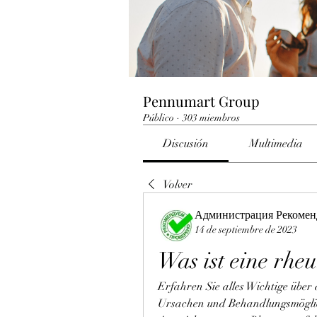
Pennumart Group
Público
·
303 miembros
Discusión
Multimedia
Volver
Администрация Рекомен
14 de septiembre de 2023
Was ist eine rhe
Erfahren Sie alles Wichtige über
Ursachen und Behandlungsmöglichk