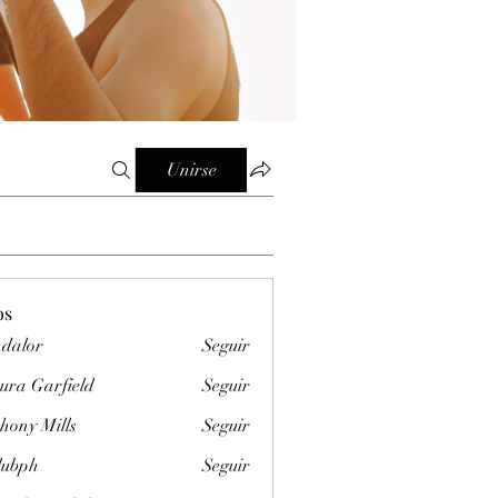
Unirse
os
dalor
Seguir
ura Garfield
Seguir
hony Mills
Seguir
clubph
Seguir