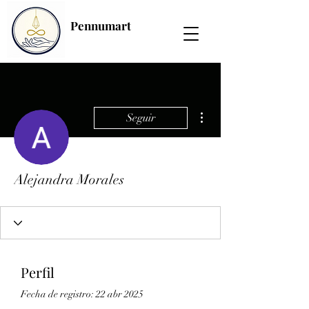
Pennumart
Más acciones
Seguir
Alejandra Morales
Perfil
Fecha de registro: 22 abr 2025