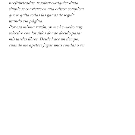
prefabricadas, resolver cualquier duda 
simple se convierte en una odisea completa 
que te quita todas las ganas de seguir 
usando esa página.
Por esa misma razón, yo me he vuelto muy 
selectivo con los sitios donde decido pasar 
mis tardes libres. Desde hace un tiempo, 
cuando me apetece jugar unas rondas o ver 
estadísticas de partidos, suelo entrar en la 
web de 
micasino
 porque se nota desde el 
primer segundo que está pensada y 
desarrollada de forma nativa para el 
público hispanohablante. La redacción de 
los menús es súper natural, todo el contenido 
técnico está perfectamente explicado y da 
gusto navegar por las secciones sin sentir 
que estás descifrando un jeroglífico. Para 
mí, esa fluidez lingüística y la claridad 
visual me transmiten una tranquilidad 
enorme, algo que lamentablemente escasea 
en otras plataformas que solo buscan 
masividad. Al final del día, hablarle claro 