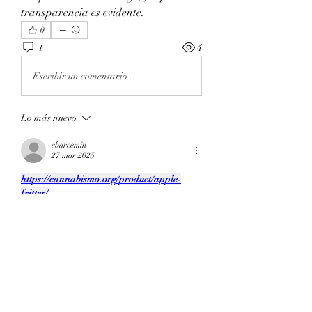
transparencia es evidente.
0
1
4
Escribir un comentario...
Lo más nuevo
cbarcemin
27 mar 2025
https://cannabismo.org/product/apple-
fritter/
I thoroughly enjoyed reading this post!
Me gusta
Reaccionar
Acerca de
Welcome to the group! You can