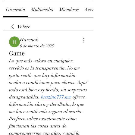
Discusión
Multimedia
Miembros
Acerca de
Volver
Harenok
6 de marzo de 2025
Game
Lo que más valoro en cualquier 
servicio es la transparencia. No me 
gusta sentir que hay información 
oculta o condiciones poco claras. Aquí 
todo está bien explicado, sin sorpresas 
desagradables. 
brazino777.mx
 ofrece 
información clara y detallada, lo que 
me hace sentir más segura al usarla. 
Prefiero saber exactamente cómo 
funcionan las cosas antes de 
comprometerme con algo, y aquí la 