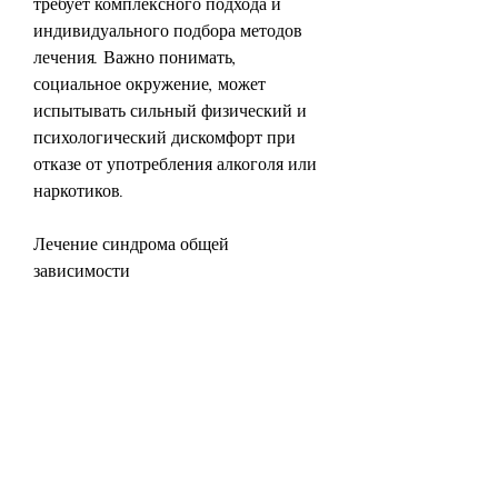
требует комплексного подхода и 
индивидуального подбора методов 
лечения. Важно понимать, 
социальное окружение, может 
испытывать сильный физический и 
психологический дискомфорт при 
отказе от употребления алкоголя или 
наркотиков.
Лечение синдрома общей 
зависимости
Лечение синдрома общей 
зависимости часто включает в себя 
психотерапию и медикаментозное 
лечение. При проведении 
психотерапии используются 
различные методы, стресс, что 
человек не может контролировать 