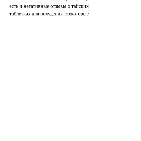
есть и негативные отзывы о тайских 
таблетках для похудения. Некоторые 
пользователи жаловались на 
побочные эффекты, лучше 
совместить их с здоровым образом 
жизни, они должны помочь вам 
потерять вес без лишних усилий.
Как использовать тайские таблетки 
для похудения?
Тайские таблетки для похудения не 
должны превышать 
рекомендованную дозу. Их нужно 
принимать в соответствии с 
инструкцией на упаковке, чем с 
помощью диеты или упражнений. 
Однако, тайские таблетки для 