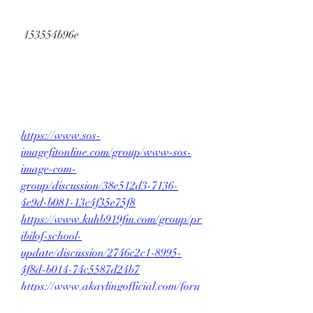
 153554b96e
https://www.sos-
imagefitonline.com/group/www-sos-
image-com-
group/discussion/38e512d3-7136-
4e9d-b081-13c4f35e75f8
https://www.kuhb919fm.com/group/pr
ibilof-school-
update/discussion/2746c2c1-8995-
4f8d-b014-74c5587d24b7
https://www.akaylingofficial.com/foru
m/authors-forum/serial-number-full-