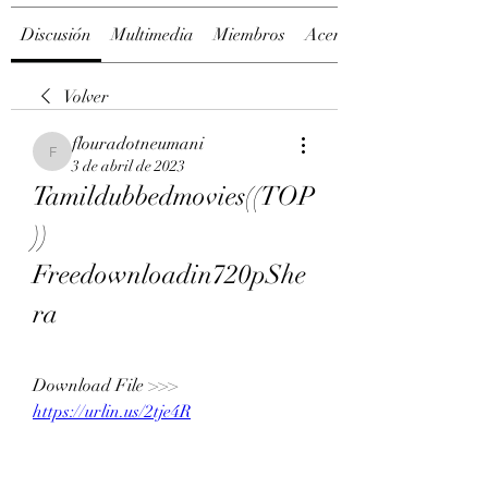
Discusión
Multimedia
Miembros
Acerca de
Volver
flouradotneumani
flouradotneumani
3 de abril de 2023
Tamildubbedmovies((TOP
)) 
Freedownloadin720pShe
ra
Download File >>> 
https://urlin.us/2tje4R