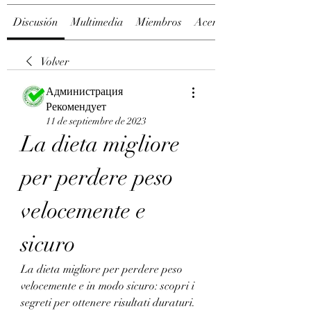
Discusión
Multimedia
Miembros
Acerca de
Volver
Администрация
Рекомендует
11 de septiembre de 2023
La dieta migliore 
per perdere peso 
velocemente e 
sicuro
La dieta migliore per perdere peso 
velocemente e in modo sicuro: scopri i 
segreti per ottenere risultati duraturi. 