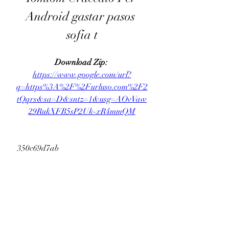
Android gastar pasos 
sofia t
Download Zip: 
https://www.google.com/url?
q=https%3A%2F%2Furluso.com%2F2
tQqrs&sa=D&sntz=1&usg=AOvVaw
29RukXFB5sP2Uk-xR4mmQM
 350c69d7ab
0
0
Escribir un comentario...