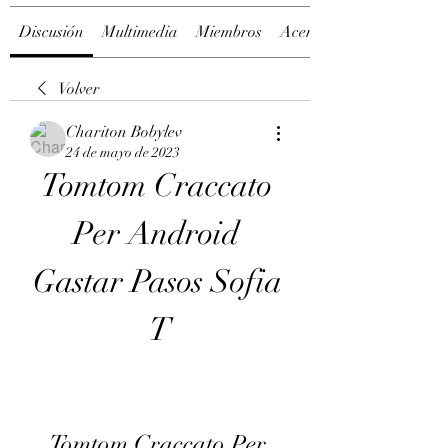
Discusión
Multimedia
Miembros
Acerca de
Volver
Chariton Bobylev
24 de mayo de 2023
Tomtom Craccato 
Per Android 
Gastar Pasos Sofia 
T
Tomtom Craccato Per 