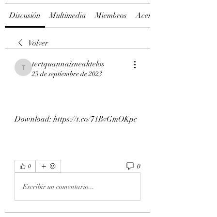
Discusión
Multimedia
Miembros
Acerca de
Volver
tertquannaisneaktelos
tertquannaisneaktelos
23 de septiembre de 2023
Download: https://t.co/71BvGmOKpc
0
0
Escribir un comentario...