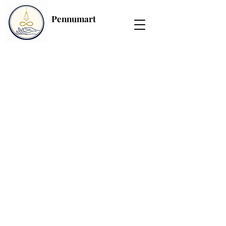
Pennumart