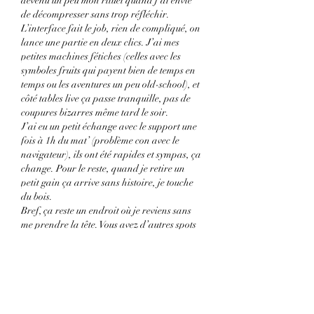
devenu un peu mon rituel quand j’ai envie 
de décompresser sans trop réfléchir.
L’interface fait le job, rien de compliqué, on 
lance une partie en deux clics. J’ai mes 
petites machines fétiches (celles avec les 
symboles fruits qui payent bien de temps en 
temps ou les aventures un peu old-school), et 
côté tables live ça passe tranquille, pas de 
coupures bizarres même tard le soir.
J’ai eu un petit échange avec le support une 
fois à 1h du mat’ (problème con avec le 
navigateur), ils ont été rapides et sympas, ça 
change. Pour le reste, quand je retire un 
petit gain ça arrive sans histoire, je touche 
du bois.
Bref, ça reste un endroit où je reviens sans 
me prendre la tête. Vous avez d’autres spots 
qui vous plaisent en ce moment ou c’est 
plutôt mort ? 😅
Editado
Me gusta
Reaccionar