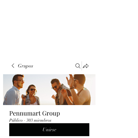
Grupos
Pennumart Group
Público
·
303 miembros
Unirse