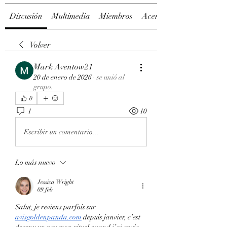
Discusión
Multimedia
Miembros
Acerca de
Volver
Mark Aventow21
20 de enero de 2026
·
se unió al
grupo.
0
1
10
Escribir un comentario...
Lo más nuevo
Jessica Wright
09 feb
Salut, je reviens parfois sur
avisgoldenpanda.com
 depuis janvier, c’est 