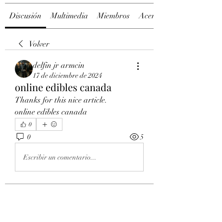
Discusión
Multimedia
Miembros
Acerca de
Volver
delfin jr armcin
17 de diciembre de 2024
online edibles canada
Thanks for this nice article.
online edibles canada
0
0
5
Escribir un comentario...
Acerca de
Welcome to the group! You can
connect with other members, ge
...