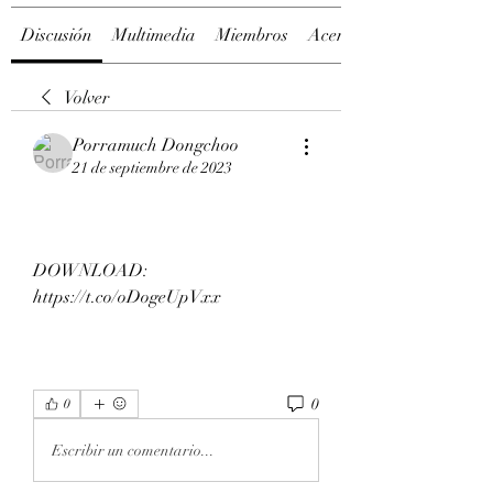
Discusión
Multimedia
Miembros
Acerca de
Volver
Porramuch Dongchoo
21 de septiembre de 2023
DOWNLOAD: 
https://t.co/oDogeUpVxx
0
0
Escribir un comentario...