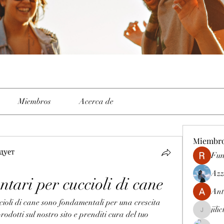
Miembros
Acerca de
Miembr
дует
Fun
Azz
ntari per cuccioli di cane
Ant
cioli di cane sono fondamentali per una crescita 
jili
rodotti sul nostro sito e prenditi cura del tuo 
jiliclubph