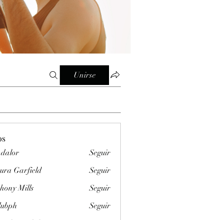
Unirse
os
dalor
Seguir
ura Garfield
Seguir
hony Mills
Seguir
clubph
Seguir