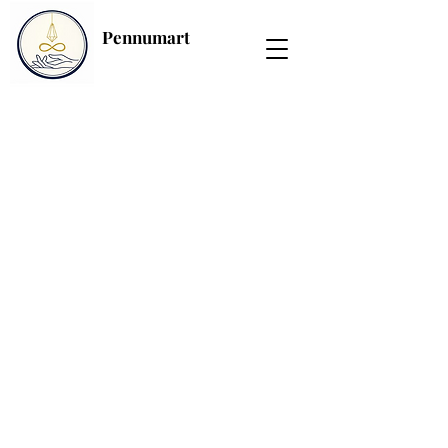
Pennumart