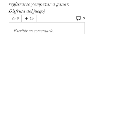
registrarse y empezar a ganar. 
Disfruta del juego)
0
0
Escribir un comentario...
Acerca de
Welcome to the group! You can
connect with other members, ge
...
Leer más
Miembros
Fundalor
Seguir
Azzura Garfield
Seguir
Anthony Mills
Seguir