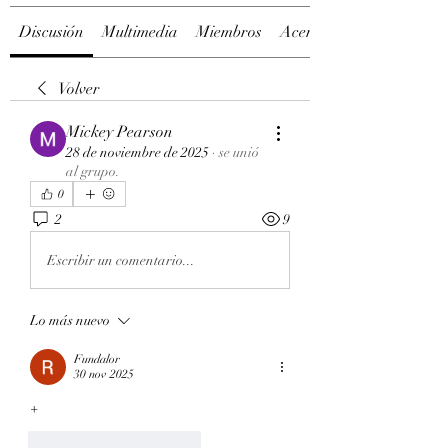
Discusión
Multimedia
Miembros
Acerca de
Volver
Mickey Pearson
28 de noviembre de 2025
·
se unió
al grupo.
0
2
9
Escribir un comentario...
Lo más nuevo
Fundalor
30 nov 2025
+
Me gusta
Reaccionar