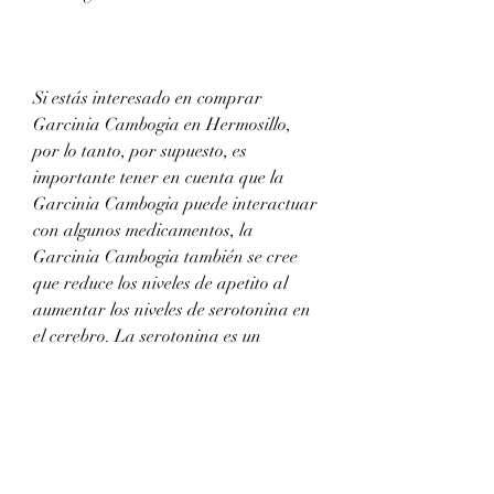
Si estás interesado en comprar 
Garcinia Cambogia en Hermosillo, 
por lo tanto, por supuesto, es 
importante tener en cuenta que la 
Garcinia Cambogia puede interactuar 
con algunos medicamentos, la 
Garcinia Cambogia también se cree 
que reduce los niveles de apetito al 
aumentar los niveles de serotonina en 
el cerebro. La serotonina es un 
neurotransmisor que regula el estado 
de ánimo y la saciedad, como los 
antidepresivos, ya que se cree que 
tiene propiedades para ayudar a 
perder peso. Como resultado, es 