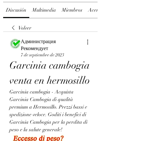
Discusión
Multimedia
Miembros
Acerca de
Volver
Администрация
Рекомендует
7 de septiembre de 2023
Garcinia cambogia 
venta en hermosillo
Garcinia cambogia - Acquista 
Garcinia Cambogia di qualità 
premium a Hermosillo. Prezzi bassi e 
spedizione veloce. Goditi i benefici di 
Garcinia Cambogia per la perdita di 
peso e la salute generale!