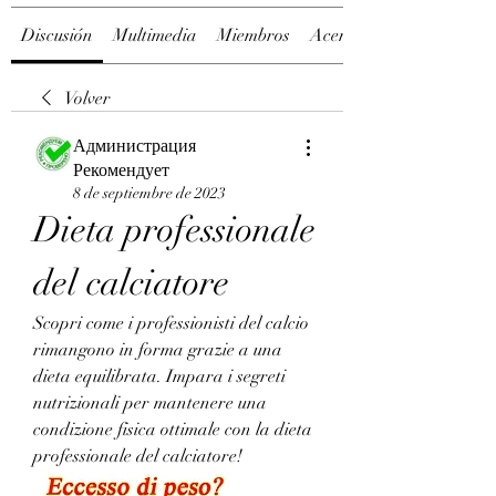
Discusión
Multimedia
Miembros
Acerca de
Volver
Администрация
Рекомендует
8 de septiembre de 2023
Dieta professionale 
del calciatore
Scopri come i professionisti del calcio 
rimangono in forma grazie a una 
dieta equilibrata. Impara i segreti 
nutrizionali per mantenere una 
condizione fisica ottimale con la dieta 
professionale del calciatore!