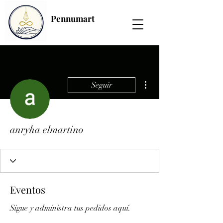
Pennumart
Más acciones
Seguir
anryha elmartino
Eventos
Sigue y administra tus pedidos aquí.