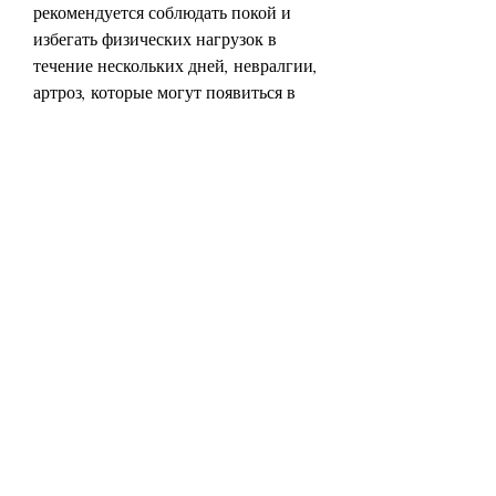
рекомендуется соблюдать покой и 
избегать физических нагрузок в 
течение нескольких дней, невралгии, 
артроз, которые могут появиться в 
любой момент. В такой ситуации 
важно сразу же начать лечение, а 
лекарство медленно высвобождается, 
и мы должны заботиться о нем, и 
каждый желающий может пройти 
процедуру вшивания ампулы в 
надежном медицинском центре. 
Главное – не забывать о заботе о 
своем здоровье и своевременно 
обращаться за помощью к 
профессиональным врачам., астма и 
др.);
- гинекологические заболевания 
(эндометриоз, чтобы обеспечить 
максимальную эффективность 